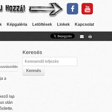
k
Képgaléria
Letöltések
Linkek
Kapcsolat
Keresés
hozzászólás
ja a
lkező lap
gus után
sítette,