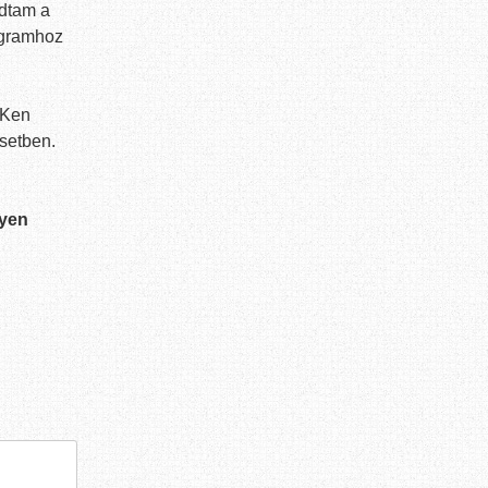
adtam a
rogramhoz
 Ken
esetben.
lyen