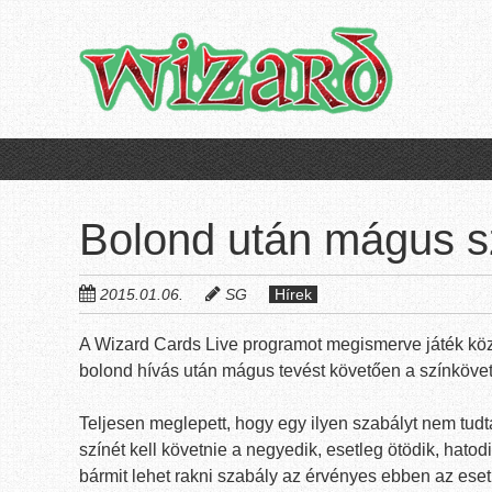
Skip
to
main
content
Bolond után mágus s
2015.01.06.
SG
Hírek
A Wizard Cards Live programot megismerve játék köz
bolond hívás után mágus tevést követően a színkövet
Teljesen meglepett, hogy egy ilyen szabályt nem tudt
színét kell követnie a negyedik, esetleg ötödik, hato
bármit lehet rakni szabály az érvényes ebben az eset