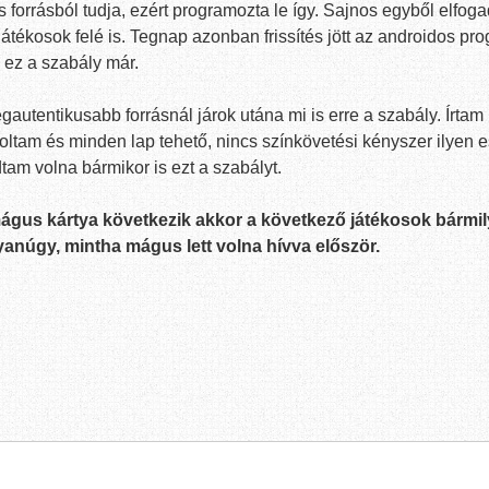
os forrásból tudja, ezért programozta le így. Sajnos egyből elfog
átékosok felé is. Tegnap azonban frissítés jött az androidos p
ez a szabály már.
autentikusabb forrásnál járok utána mi is erre a szabály. Írtam
oltam és minden lap tehető, nincs színkövetési kényszer ilyen 
tam volna bármikor is ezt a szabályt.
mágus kártya következik akkor a következő játékosok bármi
yanúgy, mintha mágus lett volna hívva először.