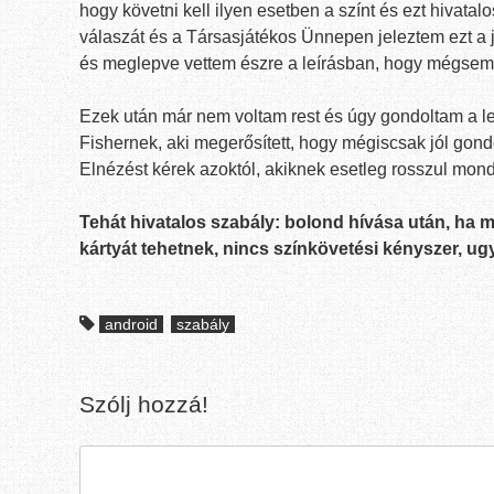
hogy követni kell ilyen esetben a színt és ezt hivatal
válaszát és a Társasjátékos Ünnepen jeleztem ezt a j
és meglepve vettem észre a leírásban, hogy mégsem 
Ezek után már nem voltam rest és úgy gondoltam a leg
Fishernek, aki megerősített, hogy mégiscsak jól gond
Elnézést kérek azoktól, akiknek esetleg rosszul mond
Tehát hivatalos szabály: bolond hívása után, ha 
kártyát tehetnek, nincs színkövetési kényszer, ug
android
szabály
Szólj hozzá!