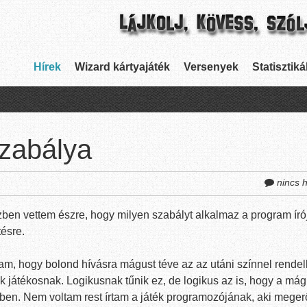
Skip to content
Hírek
Wizard kártyajáték
Versenyek
Statisztiká
Menu
zabálya
nincs 
ben vettem észre, hogy milyen szabályt alkalmaz a program író
ésre.
am, hogy bolond hívásra mágust téve az az utáni színnel rende
dik játékosnak. Logikusnak tűnik ez, de logikus az is, hogy a má
ben. Nem voltam rest írtam a játék programozójának, aki megerő