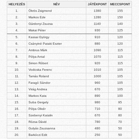
HELYEZÉS
NÉV
JÁTÉKPONT
MECCSPONT
1.
Ökrös Zsigmond
1380
155
2.
Markos Ede
1280
150
3.
Gárdonyi Zsuzsa
1140
140
4.
Makai Péter
930
125
5.
Kassai György
910
120
6.
Csányiné Pataki Eszter
880
120
7.
Ambrus Márk
1090
115
8.
Pólya Antal
1070
115
9.
Simon Róbert
920
115
10.
Vodicska Ferenc
1010
105
11.
Tamás Roland
1000
105
12.
Faragó Sándor
960
105
13.
Virág Andrea
670
105
14.
Markos Kata
890
100
15.
Suba Gergely
980
95
16.
Pólya Olivér
710
80
17.
Szebenyi Katalin
670
80
18.
Rózsa Dávid
780
70
19.
Gulyás Zsuzsanna
480
50
20.
Barkóczi Edit
250
50