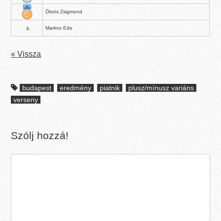
Ökrös Zsigmond
Markos Ede
4.
« Vissza
budapest
eredmény
piatnik
plusz/mínusz variáns
verseny
Szólj hozzá!