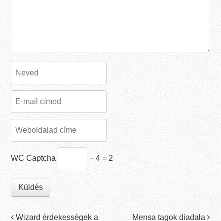
WC Captcha
− 4 = 2
Post navigation
Wizard érdekességek a
Mensa tagok diadala