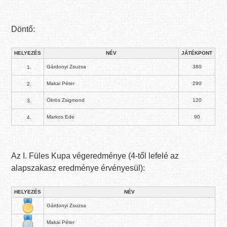
Döntő:
HELYEZÉS
NÉV
JÁTÉKPONT
Gárdonyi Zsuzsa
380
1.
Makai Péter
290
2.
Ökrös Zsigmond
120
3.
Markos Ede
90
4.
Az I. Füles Kupa végeredménye (4-től lefelé az
alapszakasz eredménye érvényesül):
HELYEZÉS
NÉV
Gárdonyi Zsuzsa
Makai Péter