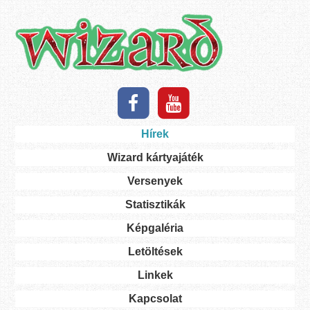
Skip
to
main
content
Skip to content
Hírek
Menu
Wizard kártyajáték
Versenyek
Statisztikák
Képgaléria
Letöltések
Linkek
Kapcsolat